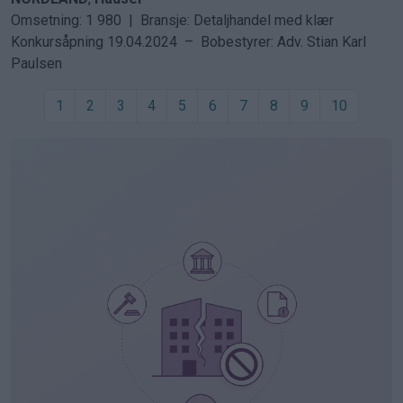
Omsetning: 1 980 | Bransje: Detaljhandel med klær
Konkursåpning
19.04.2024 –
Bobestyrer:
Adv. Stian Karl
Paulsen
1
2
3
4
5
6
7
8
9
10