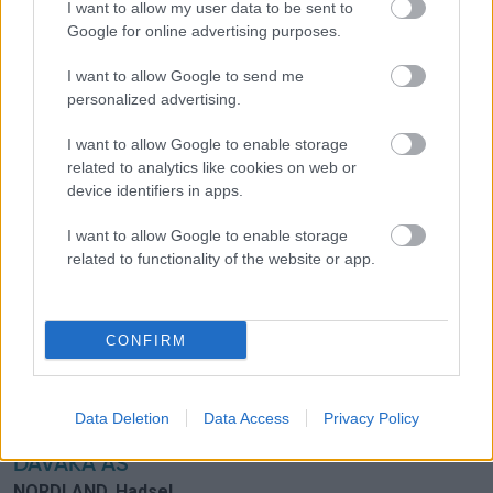
I want to allow my user data to be sent to
Åpning av tvangsavviklingsbo
23.04.2024 –
Bobestyrer:
Google for online advertising purposes.
Adv. Gisle Loso
I want to allow Google to send me
personalized advertising.
JOSEFSEN FISK AS
FINNMARK
,
Nordkapp
I want to allow Google to enable storage
Omsetning: 278 | Bransje: Fiske og fangst i sjø
related to analytics like cookies on web or
Åpning av tvangsavviklingsbo
23.04.2024 –
Bobestyrer:
device identifiers in apps.
Adv. Alf I. Kirkesæther
I want to allow Google to enable storage
related to functionality of the website or app.
ONE SOLUTIONS AS
ØSTFOLD
,
Sarpsborg
Omsetning: 37 306 | Bransje: Reparasjon og vedlikehold av
CONFIRM
sivile skip og båter
Åpning av tvangsavviklingsbo
22.04.2024 –
Bobestyrer:
Adv. Bente Strømsæther
Data Deletion
Data Access
Privacy Policy
DAVAKA AS
NORDLAND
,
Hadsel