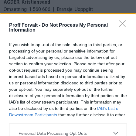
AGDER
,
Kristiansand
Omsetning: 1 560 606 | Bransje: Uoppgitt
Konkursåpning
25.04.2024 –
Bobestyrer:
Adv. Lars
Christian Bohne
Proff Forvalt -
Do Not Process My Personal
Information
BYGGVISJON NORGE AS
If you wish to opt-out of the sale, sharing to third parties, or
OSLO
,
Oslo
processing of your personal or sensitive information for
Omsetning: 40 | Bransje: Oppføring av bygninger
targeted advertising by us, please use the below opt-out
Konkursåpning
25.04.2024 –
Bobestyrer:
Adv. Egil Hatling
section to confirm your selection. Please note that after your
opt-out request is processed you may continue seeing
interest-based ads based on personal information utilized by
AGDER RENTAL AS
us or personal information disclosed to third parties prior to
AGDER
,
Kristiansand
your opt-out. You may separately opt-out of the further
Omsetning: 338 830 | Bransje: Utleie og leasing av bygge-
disclosure of your personal information by third parties on the
og anleggsmaskiner og -utstyr
IAB’s list of downstream participants. This information may
Konkursåpning
also be disclosed by us to third parties on the
25.04.2024 –
Bobestyrer:
Adv. Lars
IAB’s List of
Downstream Participants
that may further disclose it to other
Christian Bohne
third parties.
Please note that this website/app uses one or more Google
AGDER ANLEGGSENTER AS
Personal Data Processing Opt Outs