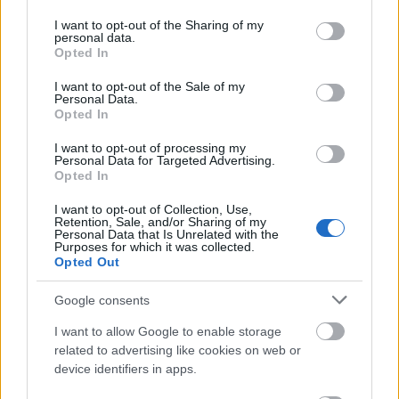
services and may gather and store information including but
AGDER
,
Kristiansand
not limited to your visit or usage behaviour. You may click to
I want to opt-out of the Sharing of my
Omsetning: 701 074 | Bransje: Engroshandel med maskiner
personal data.
grant or deny consent to Google and its third-party tags to
Opted In
og utstyr til bergverksdrift, olje- og gassutvinning og bygge-
use your data for below specified purposes in below Google
og anleggsvirksomhet
consent section.
I want to opt-out of the Sale of my
Konkursåpning
25.04.2024 –
Bobestyrer:
Adv. Lars
Personal Data.
Opted In
Christian Bohne
I want to opt-out of processing my
Personal Data for Targeted Advertising.
SENSE CAPITAL AS
Opted In
OSLO
,
Oslo
I want to opt-out of Collection, Use,
Omsetning: 0 | Bransje: Utleie av egen eller leid fast
Retention, Sale, and/or Sharing of my
eiendom
Personal Data that Is Unrelated with the
Purposes for which it was collected.
Konkursåpning
24.04.2024 –
Bobestyrer:
Adv. Kristoffer
Opted Out
Aasebø
Google consents
IMJ UTVIKLING AS
I want to allow Google to enable storage
FINNMARK
,
Alta
related to advertising like cookies on web or
Omsetning: 3 841 | Bransje: Utvikling og salg av
device identifiers in apps.
byggeprosjekter