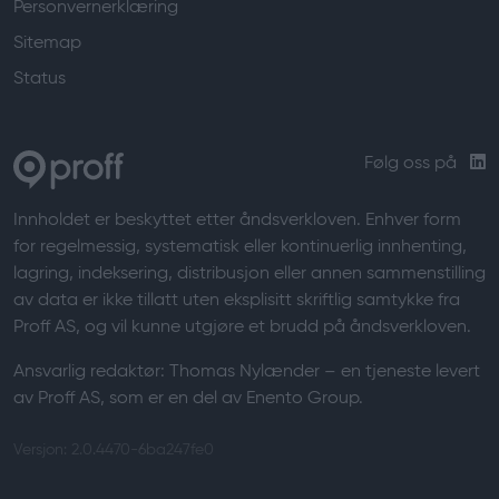
Personvernerklæring
Sitemap
Status
Følg oss på
Innholdet er beskyttet etter åndsverkloven. Enhver form
for regelmessig, systematisk eller kontinuerlig innhenting,
lagring, indeksering, distribusjon eller annen sammenstilling
av data er ikke tillatt uten eksplisitt skriftlig samtykke fra
Proff AS, og vil kunne utgjøre et brudd på åndsverkloven.
Ansvarlig redaktør:
Thomas Nylænder
– en tjeneste levert
av Proff AS, som er en del av Enento Group.
Versjon: 2.0.4470-6ba247fe0