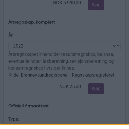
NOK 5 990,00
Kjøp
Årsregnskap, komplett
År:
Årsregnskapet inneholder resultatregnskap, balanse,
eventuelle noter, årsberetning, revisjonsberetning og
konsernregnskap hvis det finnes.
Kilde: Brønnøysundregistrene - Regnskapsregisteret
NOK 25,00
Kjøp
Offisiell firmaattest
Type: