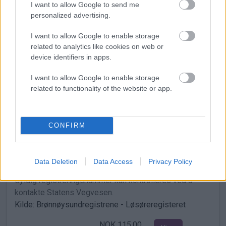
Kilde: Brønnøysundregistrene - Enhetsregisteret
I want to allow Google to send me
Eksempel
personalized advertising.
NOK 25,00
I want to allow Google to enable storage
Kjøp
related to analytics like cookies on web or
device identifiers in apps.
I want to allow Google to enable storage
Øvrige produkter
related to functionality of the website or app.
Pantattest motorvogn
CONFIRM
Registreringsnr.
Data Deletion
Data Access
Privacy Policy
Attest som viser pant og heftelser på motorvogn.
Gyldig registreringsnummer kan kontrolleres ved å
kontakte Statens Vegvesen.
Kilde: Brønnøysundregistrene - Løsøreregisteret
NOK 115,00