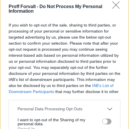
Proff Forvalt -
Do Not Process My Personal
Inneholder foretaksopplysninger og er en legitimasjon
Information
for foretaket i alle sammenhenger, for eksempel
overfor långivere, toll- og avgiftsmyndigheter og
If you wish to opt-out of the sale, sharing to third parties, or
tinglysingsmyndigheter. Inneholder samme
processing of your personal or sensitive information for
opplysninger som "Kopi firmaattest".
targeted advertising by us, please use the below opt-out
section to confirm your selection. Please note that after your
Kilde: Brønnøysundregistrene - Foretaksregisteret
opt-out request is processed you may continue seeing
NOK 25,00
interest-based ads based on personal information utilized by
Kjøp
us or personal information disclosed to third parties prior to
your opt-out. You may separately opt-out of the further
disclosure of your personal information by third parties on the
Foretaksopplysninger
IAB’s list of downstream participants. This information may
Inneholder sentrale opplysninger om foretak reg i
also be disclosed by us to third parties on the
IAB’s List of
Downstream Participants
that may further disclose it to other
foretaksregisteret. Organisasjonsnummer,
third parties.
organisasjonsform, stiftelsesdato, navn,
forretningsadresse, kapital, innbetalingsforhold,
Please note that this website/app uses one or more Google
Personal Data Processing Opt Outs
rolleoversikt (styret), signatur, prokura, revisor,
services and may gather and store information including but
not limited to your visit or usage behaviour. You may click to
I want to opt-out of the Sharing of my
næringsformål etc.
personal data.
grant or deny consent to Google and its third-party tags to
Kilde: Brønnøysundregistrene - Foretaksregisteret
Opted In