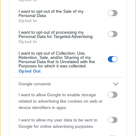
use your data for below specified purposes in below Google
Eksempel
consent section.
I want to opt-out of the Sale of my
Personal Data.
NOK 50,00
Kjøp
Opted In
I want to opt-out of processing my
Personal Data for Targeted Advertising.
Registerutskrift
Opted In
Inneholder blant annet opplysninger om
I want to opt-out of Collection, Use,
organisasjonsnummer, navn, organisasjonsform, daglig
Retention, Sale, and/or Sharing of my
Personal Data that Is Unrelated with the
leder, besøks- og postadresse, hvilke tilknyttede
Purposes for which it was collected.
Opted Out
registre enheten er registrert i, NACE-bransje, målform.
Kilde: Brønnøysundregistrene - Enhetsregisteret
Google consents
NOK 140,00
Kjøp
I want to allow Google to enable storage
related to advertising like cookies on web or
device identifiers in apps.
Rolleopplysninger i firma
I want to allow my user data to be sent to
Rolleoversikten viser hvilke roller et foretak har i andre
Google for online advertising purposes.
selskap.