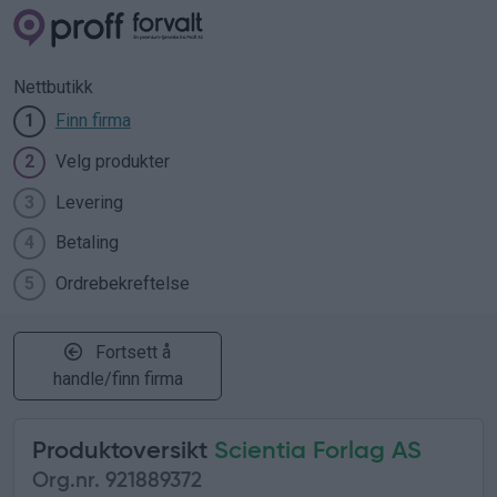
Nettbutikk
Finn firma
1
Velg produkter
2
Levering
3
Betaling
4
Ordrebekreftelse
5
Fortsett å
handle/finn firma
Produktoversikt
Scientia Forlag AS
Org.nr. 921889372