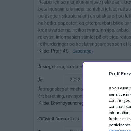
Rapporten samler økonomiske nøkkeltall, kredi
betalingsanmerkninger, panteheftelser, rettssak
og øvrige risikosignaler i én strukturert og lett
helhetlig, oppdatert og etterprøvbart bilde av
kredittvurdering, risikostyring, innkjøp, anbud
relevant informasjon samlet på ett sted redus
feilvurderinger og beslutningsprosessen effe
Kilde: Proff AS
Eksempel
Årsregnskap, komplett
Proff Forv
År:
If you wish 
Årsregnskapet inneholder resultatregnskap, ba
sensitive in
årsberetning, revisjonsberetning og konsernr
confirm you
Kilde: Brønnøysundregistrene - Regnskapsre
continue se
information 
further disc
Offisiell firmaattest
participants
Downstream 