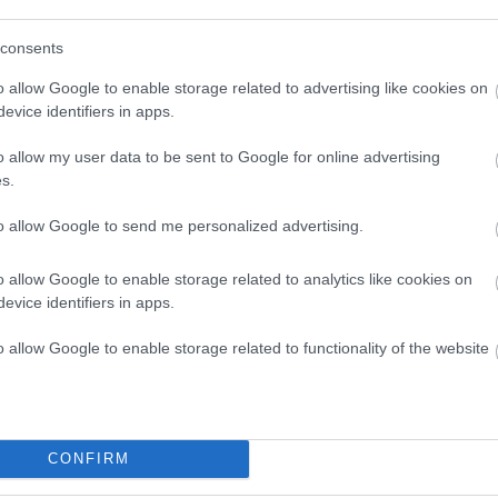
NACE-bransje, målform.
eret
consents
o allow Google to enable storage related to advertising like cookies on
evice identifiers in apps.
har i andre selskap.
NOK 25,00
Kjøp
o allow my user data to be sent to Google for online advertising
teret
Eksempel
s.
to allow Google to send me personalized advertising.
o allow Google to enable storage related to analytics like cookies on
evice identifiers in apps.
o allow Google to enable storage related to functionality of the website
NOK 115,00
Kjøp
ogn. Gyldig
kontakte Statens Vegvesen.
teret
CONFIRM