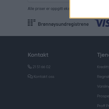
Alle priser er oppgitt ekskl. mva
Kontakt
Tjen
21 51 66 02
Kreditt
Kontakt oss
Regns
Varslin
Prospek
Proff 