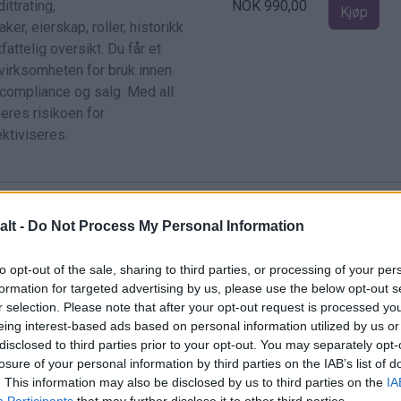
ttrating,
NOK 990,00
Kjøp
er, eierskap, roller, historikk
fattelig oversikt. Du får et
 virksomheten for bruk innen
, compliance og salg. Med all
eres risikoen for
ktiviseres.
alt -
Do Not Process My Personal Information
NOK 25,00
Kjøp
to opt-out of the sale, sharing to third parties, or processing of your per
lanse, eventuelle noter,
formation for targeted advertising by us, please use the below opt-out s
egnskap hvis det finnes.
r selection. Please note that after your opt-out request is processed y
gisteret
eing interest-based ads based on personal information utilized by us or
disclosed to third parties prior to your opt-out. You may separately opt-
losure of your personal information by third parties on the IAB’s list of
. This information may also be disclosed by us to third parties on the
IA
NOK 25,00
Participants
that may further disclose it to other third parties.