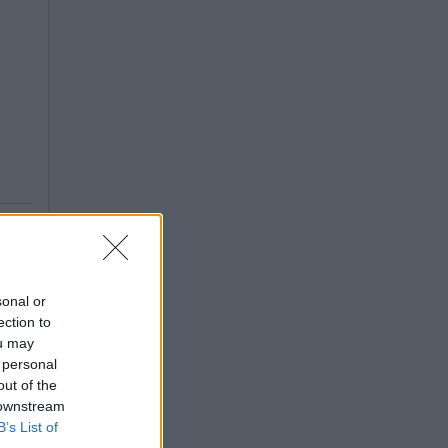
sonal or
ection to
ou may
 personal
out of the
 downstream
B’s List of