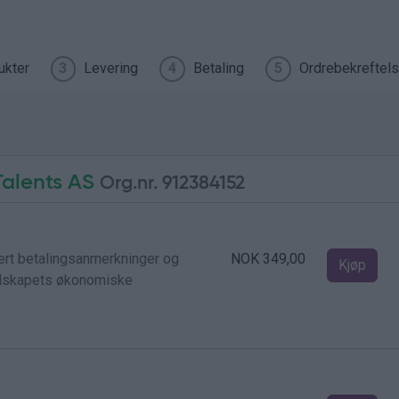
ukter
Levering
Betaling
Ordrebekreftel
3
4
5
alents AS
Org.nr. 912384152
dert betalingsanmerkninger og
NOK 349,00
Kjøp
selskapets økonomiske