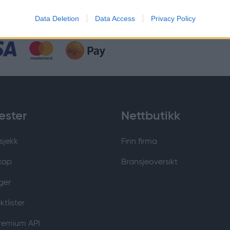
Data Deletion
Data Access
Privacy Policy
ester
Nettbutikk
sjekk
Finn firma
kap
Bransjeoversikt
ger
tlister
Premium API