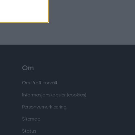
Om
Om Proff Forvalt
Informasjonskapsler (cookies)
Personvernerklæring
Sitemap
Status