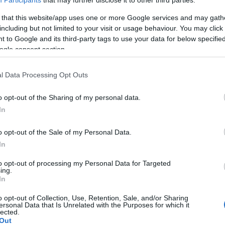
Kjøp
imasjon for foretaket i alle
 that this website/app uses one or more Google services and may gath
including but not limited to your visit or usage behaviour. You may click 
, toll- og
 to Google and its third-party tags to use your data for below specifi
er. Inneholder samme
ogle consent section.
steret
l Data Processing Opt Outs
o opt-out of the Sharing of my personal data.
In
eg i foretaksregisteret.
NOK 50,00
Kjøp
ftelsesdato, navn,
o opt-out of the Sale of my Personal Data.
d, rolleoversikt (styret),
In
isteret
Eksempel
to opt-out of processing my Personal Data for Targeted
ing.
In
o opt-out of Collection, Use, Retention, Sale, and/or Sharing
ersonal Data that Is Unrelated with the Purposes for which it
nisasjonsnummer, navn,
NOK 140,00
Kjøp
lected.
postadresse, hvilke
Out