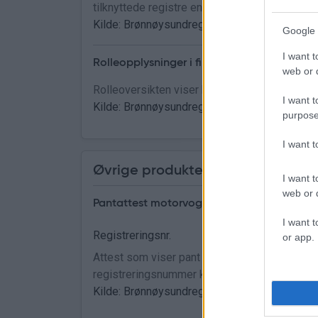
tilknyttede registre enheten er registrert i, 
Kilde: Brønnøysundregistrene - Enhetsregist
Google 
I want t
Rolleopplysninger i firma
web or d
Rolleoversikten viser hvilke roller et foretak 
I want t
Kilde: Brønnøysundregistrene - Enhetsregis
purpose
I want 
Øvrige produkter
I want t
web or d
Pantattest motorvogn
I want t
Registreringsnr.
or app.
Attest som viser pant og heftelser på motorv
registreringsnummer kan kontrolleres ved å 
Kilde: Brønnøysundregistrene - Løsøreregis