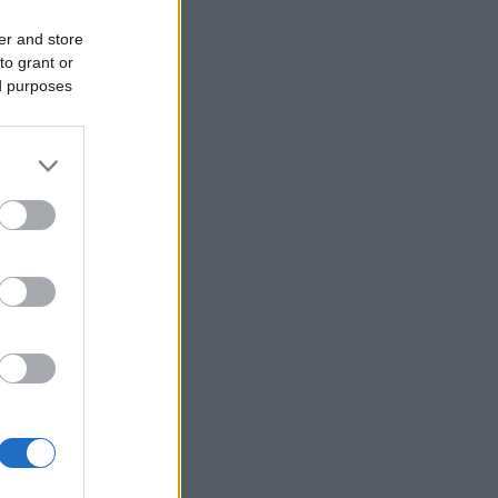
er and store
to grant or
ed purposes