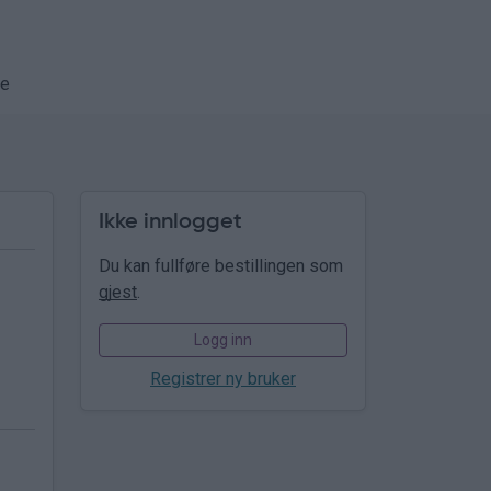
se
Ikke innlogget
Du kan fullføre bestillingen som
gjest
.
Logg inn
Registrer ny bruker