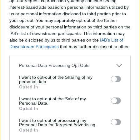
opt-out request is processed you may continue seeing
risiko i kundemasse, leverandørledd og samarbeidspartnere.
interest-based ads based on personal information utilized by
us or personal information disclosed to third parties prior to
Direkte tilgang til bedrifters rating, score og
your opt-out. You may separately opt-out of the further
kredittramme
disclosure of your personal information by third parties on the
Automatisk overvåkning og varsling ved vesentlige
IAB’s list of downstream participants. This information may
endringer i kredittstatus
also be disclosed by us to third parties on the
IAB’s List of
Løpende innsikt i økonomiske bevegelser som påvirker
Downstream Participants
that may further disclose it to other
betalings- og leveranseevne
third parties.
Please note that this website/app uses one or more Google
Dette gjør det mulig å avdekke økt risiko tidlig – før
Personal Data Processing Opt Outs
services and may gather and store information including but
økonomiske utfordringer utvikler seg til reelle tap.
not limited to your visit or usage behaviour. You may click to
I want to opt-out of the Sharing of my
personal data.
grant or deny consent to Google and its third-party tags to
Opted In
use your data for below specified purposes in below Google
Kontakt oss
eller les mer
consent section.
I want to opt-out of the Sale of my
Personal Data.
Opted In
I want to opt-out of processing my
Personal Data for Targeted Advertising.
Opted In
Rettssjekk