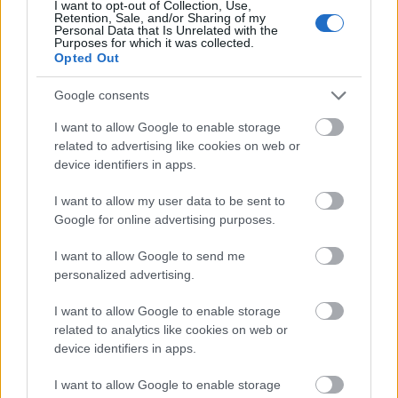
I want to opt-out of Collection, Use,
Retention, Sale, and/or Sharing of my
Saker i domstolene – Færre
Personal Data that Is Unrelated with the
Purposes for which it was collected.
overraskelser, bedre kontroll
Opted Out
Få rask tilgang til juridisk informasjon om kunder og
Google consents
leverandørers aktivitet i domstolene. Tjenesten gir deg
I want to allow Google to enable storage
oversikt over både pågående og avsluttede saker, slik at du
related to advertising like cookies on web or
kan avdekke potensielle risikoer tidlig og handle proaktivt.
device identifiers in apps.
Hva får du tilgang til?
I want to allow my user data to be sent to
Google for online advertising purposes.
Full rettshistorikk
– innsikt i både tidligere og
pågående saker
I want to allow Google to send me
Tidlig varsling
– opptil 12 ukers forvarsel om
personalized advertising.
konkurser og andre kritiske hendelser
I want to allow Google to enable storage
Sanntidsoppdateringer
– bli varslet umiddelbart når
related to analytics like cookies on web or
nye saker registreres
device identifiers in apps.
Med Proff Forvalt kan du identifisere juridiske utfordringer
I want to allow Google to enable storage
før de blir et problem – og ta tryggere beslutninger.