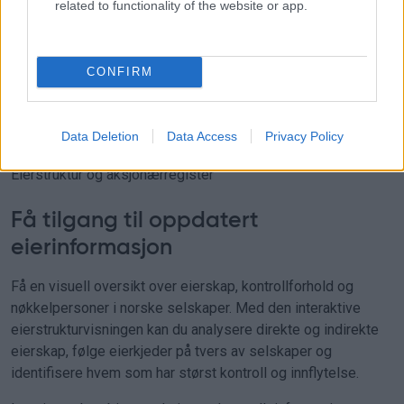
related to functionality of the website or app.
Kontakt oss
eller les mer
CONFIRM
Data Deletion
Data Access
Privacy Policy
Eierstruktur og aksjonærregister
Få tilgang til oppdatert
eierinformasjon
Få en visuell oversikt over eierskap, kontrollforhold og
nøkkelpersoner i norske selskaper. Med den interaktive
eierstrukturvisningen kan du analysere direkte og indirekte
eierskap, følge eierkjeder på tvers av selskaper og
identifisere hvem som har størst kontroll og innflytelse.