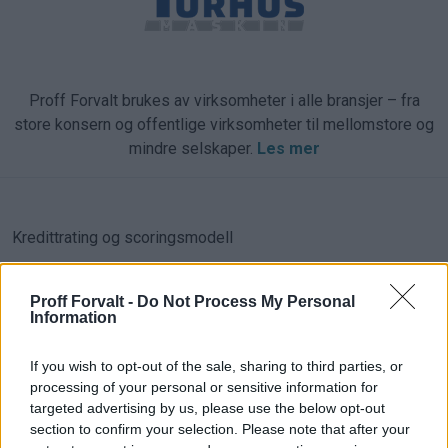
Proff Forvalt brukes av virksomheter i alle bransjer – fra
store konsern og offentlige virksomheter til mellomstore og
mindre selskaper.
Les mer
Kredittrating og scoringsmodell
Kredittrating med dokumentert
Proff Forvalt -
Do Not Process My Personal
presisjon i toppklassen
Information
Med Proff Premium rating får du tilgang til en av markedets
If you wish to opt-out of the sale, sharing to third parties, or
mest presise og veldokumenterte modeller for vurdering av
processing of your personal or sensitive information for
targeted advertising by us, please use the below opt-out
konkursrisiko, økonomisk soliditet og anbefalt
section to confirm your selection. Please note that after your
kreditteksponering. Løsningen gir kontinuerlig kontroll over