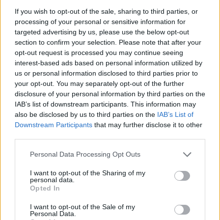
Økonomi, risiko og konkurssannsynlighet
If you wish to opt-out of the sale, sharing to third parties, or
Historikk, relasjoner og utvikling
processing of your personal or sensitive information for
targeted advertising by us, please use the below opt-out
Resultatet er en løsning som gir et helhetlig risikobilde –
section to confirm your selection. Please note that after your
ikke bare enkeltdetaljer.
opt-out request is processed you may continue seeing
interest-based ads based on personal information utilized by
us or personal information disclosed to third parties prior to
Vil du sikre bedre kontroll over hvem du
your opt-out. You may separately opt-out of the further
gjør forretninger med?
disclosure of your personal information by third parties on the
IAB’s list of downstream participants. This information may
Med Proff Forvalt får du komplett innsikt i roller, nettverk,
also be disclosed by us to third parties on the
IAB’s List of
risiko, økonomi og historikk – slik at du kan ta tryggere
Downstream Participants
that may further disclose it to other
beslutninger.
third parties.
Kjøp nå – få full tilgang umiddelbart
Please note that this website/app uses one or more Google
Personal Data Processing Opt Outs
services and may gather and store information including but
not limited to your visit or usage behaviour. You may click to
I want to opt-out of the Sharing of my
personal data.
grant or deny consent to Google and its third-party tags to
Opted In
use your data for below specified purposes in below Google
Med Proff Forvalt får du:
consent section.
I want to opt-out of the Sale of my
Personal Data.