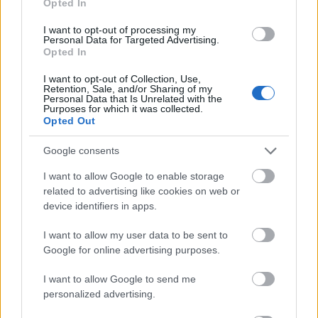
Kredittsjekk av selskaper
Opted In
I want to opt-out of processing my
Personal Data for Targeted Advertising.
Betalingsanmerkninger og panteheftelser
Opted In
I want to opt-out of Collection, Use,
AI-baserte analyser og risikovurderinger
Retention, Sale, and/or Sharing of my
Personal Data that Is Unrelated with the
Purposes for which it was collected.
Opted Out
Varslinger på viktige endringer
Google consents
Leadsgenerering med bedriftsdata
I want to allow Google to enable storage
related to advertising like cookies on web or
Oppdatert regnskapsinformasjon og nøkkeltall
device identifiers in apps.
I want to allow my user data to be sent to
Analyse av konkurrenter og markeder
Google for online advertising purposes.
I want to allow Google to send me
Innsyn i saker fra domstolene
personalized advertising.