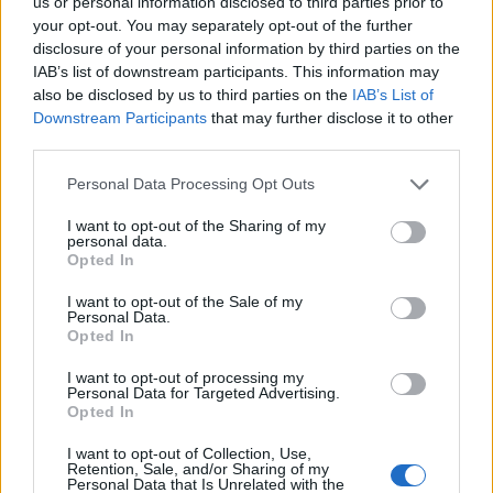
us or personal information disclosed to third parties prior to
årsregnskap online og laste det ned direkte fra verktøyet
your opt-out. You may separately opt-out of the further
vårt. Dette er det samme dokumentet som finnes på
disclosure of your personal information by third parties on the
Brønnøysundregistrene, bare gjort lettere tilgjengelig for deg
IAB’s list of downstream participants. This information may
i en oversikt sammen med nøkkeltallene og kommentarene.
also be disclosed by us to third parties on the
IAB’s List of
Downstream Participants
that may further disclose it to other
third parties.
Hvilke selskap er regnskapspliktige?
Please note that this website/app uses one or more Google
Personal Data Processing Opt Outs
services and may gather and store information including but
Det er mange faktorer som spiller inn når det bestemmes
not limited to your visit or usage behaviour. You may click to
I want to opt-out of the Sharing of my
om en bedrift er regnskapspliktig. Som en hovedregel kan
personal data.
grant or deny consent to Google and its third-party tags to
Opted In
en si at aksjeselskap (AS) eller allmennaksjeselskap (ASA)
use your data for below specified purposes in below Google
må levere årsregnskap. For ansvarlige selskaper (ANS),
consent section.
I want to opt-out of the Sale of my
deltakerlignende selskaper (DA) og enkeltpersonsforetak,
Personal Data.
Opted In
finnes det spesielle kriterier som bestemmer om du skal
levere regnskap til staten. Bedrifter som har regnskapsplikt,
I want to opt-out of processing my
har også innsendingsplikt.
Personal Data for Targeted Advertising.
Opted In
Få rask tilgang til nøkkeltall, revisors kommentarer og
I want to opt-out of Collection, Use,
Retention, Sale, and/or Sharing of my
fullstendige årsregnskap samlet i én oversikt.
Personal Data that Is Unrelated with the