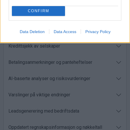
CONFIRM
Data Deletion
Data Access
Privacy Policy
Med Proff Forvalt får du:
Kredittsjekk av selskaper
Betalingsanmerkninger og panteheftelser
AI-baserte analyser og risikovurderinger
Varslinger på viktige endringer
Leadsgenerering med bedriftsdata
Oppdatert regnskapsinformasjon og nøkkeltall