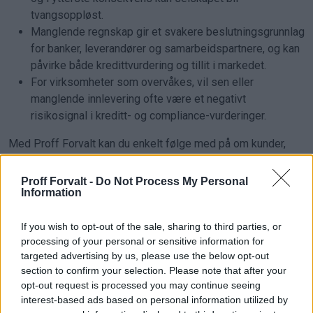
tvangsoppløst.
Manglende regnskap gir et svakere beslutningsgrunnlag
for banker, leverandører og samarbeidspartnere, og kan
påvirke både kredittvurdering og tillit i markedet.
For virksomheter som overvåkes, vil sen eller
manglende innlevering ofte være et negativt
risikosignal i kreditt- og compliance-vurderinger.
Med Proff Forvalt kan du enkelt følge med på om kunder,
samarbeidspartnere eller konkurrenter leverer regnskapet
innen fristen, og få varsling når årsregnskapet blir
Proff Forvalt -
Do Not Process My Personal
Information
tilgjengelig. Dette gjør det enklere å avdekke forsinkelser
tidlig og vurdere økonomisk risiko basert på oppdatert og
If you wish to opt-out of the sale, sharing to third parties, or
fullstendig informasjon.
processing of your personal or sensitive information for
targeted advertising by us, please use the below opt-out
section to confirm your selection. Please note that after your
Bestille fullstendig årsregnskap
opt-out request is processed you may continue seeing
interest-based ads based on personal information utilized by
Ønsker du å gå dypere inn i regnskapene, kan du bestille