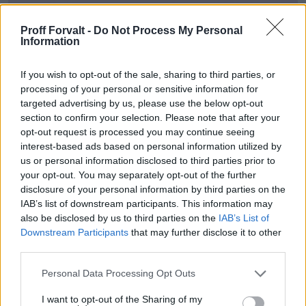
Proff Forvalt -
Do Not Process My Personal
Information
If you wish to opt-out of the sale, sharing to third parties, or
Med Proff Forvalt får du:
processing of your personal or sensitive information for
targeted advertising by us, please use the below opt-out
section to confirm your selection. Please note that after your
Kredittsjekk av selskaper
opt-out request is processed you may continue seeing
interest-based ads based on personal information utilized by
Betalingsanmerkninger og panteheftelser
us or personal information disclosed to third parties prior to
your opt-out. You may separately opt-out of the further
disclosure of your personal information by third parties on the
AI-baserte analyser og risikovurderinger
IAB’s list of downstream participants. This information may
also be disclosed by us to third parties on the
IAB’s List of
Downstream Participants
that may further disclose it to other
Varslinger på viktige endringer
third parties.
Please note that this website/app uses one or more Google
Leadsgenerering med bedriftsdata
Personal Data Processing Opt Outs
services and may gather and store information including but
not limited to your visit or usage behaviour. You may click to
I want to opt-out of the Sharing of my