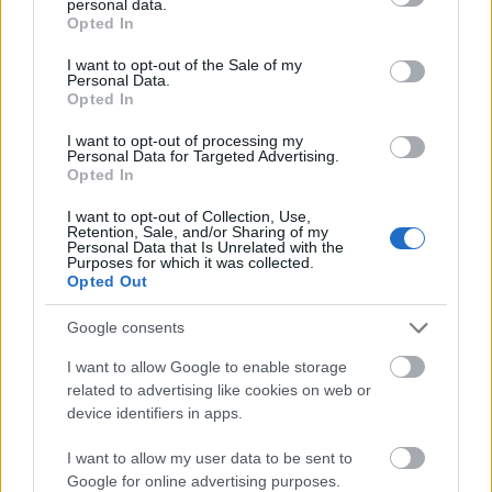
personal data.
Oppdatert regnskapsinformasjon og nøkkeltall
grant or deny consent to Google and its third-party tags to
Opted In
use your data for below specified purposes in below Google
consent section.
I want to opt-out of the Sale of my
Analyse av konkurrenter og markeder
Personal Data.
Opted In
Innsyn i saker fra domstolene
I want to opt-out of processing my
Personal Data for Targeted Advertising.
Opted In
Roller, eierskap og selskapsnettverk
I want to opt-out of Collection, Use,
Retention, Sale, and/or Sharing of my
Kjøp nå
Personal Data that Is Unrelated with the
Purposes for which it was collected.
Opted Out
Prøv gratis
Google consents
I want to allow Google to enable storage
related to advertising like cookies on web or
device identifiers in apps.
I want to allow my user data to be sent to
Google for online advertising purposes.