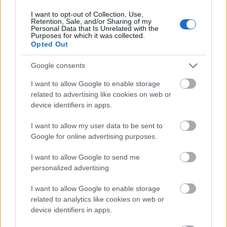
I want to opt-out of Collection, Use,
Retention, Sale, and/or Sharing of my
Personal Data that Is Unrelated with the
Purposes for which it was collected.
Opted Out
Google consents
I want to allow Google to enable storage
related to advertising like cookies on web or
device identifiers in apps.
Med Proff Forvalt får du:
I want to allow my user data to be sent to
Google for online advertising purposes.
Kredittsjekk av selskaper
I want to allow Google to send me
personalized advertising.
Betalingsanmerkninger og panteheftelser
I want to allow Google to enable storage
related to analytics like cookies on web or
AI-baserte analyser og risikovurderinger
device identifiers in apps.