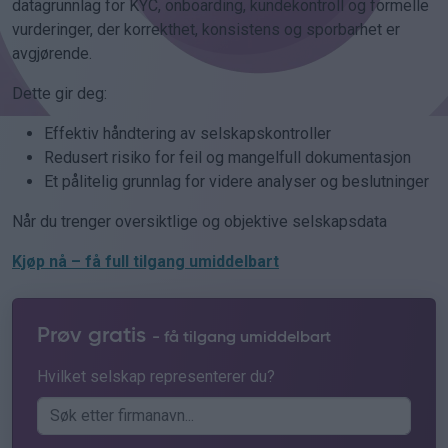
datagrunnlag for KYC, onboarding, kundekontroll og formelle
vurderinger, der korrekthet, konsistens og sporbarhet er
avgjørende.
Dette gir deg:
Effektiv håndtering av selskapskontroller
Redusert risiko for feil og mangelfull dokumentasjon
Et pålitelig grunnlag for videre analyser og beslutninger
Når du trenger oversiktlige og objektive selskapsdata
Kjøp nå – få full tilgang umiddelbart
Prøv gratis
- få tilgang umiddelbart
Hvilket selskap representerer du?