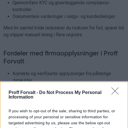
Gjennomføre KYC og grunnleggende compliance-
kontroller
Dokumentere vurderinger i salgs- og kundedialoger
Med én samlet kilde reduserer du risikoen for feil, sparer tid
og slipper manuell leting i flere registre.
Fordeler med firmaopplysninger i Proff
Forvalt
Korrekte og verifiserte opplysninger fra pålitelige
datakilder
Løpende oppdatering av sentrale selskapsdata
Proff Forvalt -
Do Not Process My Personal
Effektiv bruk i operative prosesser og daglige kontroller
Information
Tett sammenheng med analyser, rapporter og
overvåking
If you wish to opt-out of the sale, sharing to third parties, or
Tilgjengelig både i webgrensesnitt og via API for
processing of your personal or sensitive information for
integrasjon i egne systemer
targeted advertising by us, please use the below opt-out