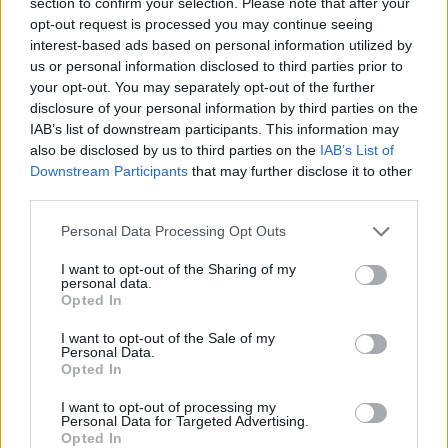
section to confirm your selection. Please note that after your
opt-out request is processed you may continue seeing
Bedre beslutninger starter med riktige
interest-based ads based on personal information utilized by
us or personal information disclosed to third parties prior to
data
your opt-out. You may separately opt-out of the further
disclosure of your personal information by third parties on the
Med Proff Forvalt får du komplett oversikt over
IAB’s list of downstream participants. This information may
firmaopplysninger – kombinert med kraftige analyse- og
also be disclosed by us to third parties on the
IAB’s List of
overvåkingsverktøy.
Kjøp nå – få full tilgang umiddelbart
Downstream Participants
that may further disclose it to other
third parties.
Please note that this website/app uses one or more Google
Personal Data Processing Opt Outs
services and may gather and store information including but
not limited to your visit or usage behaviour. You may click to
I want to opt-out of the Sharing of my
personal data.
grant or deny consent to Google and its third-party tags to
Opted In
use your data for below specified purposes in below Google
consent section.
I want to opt-out of the Sale of my
Personal Data.
Opted In
I want to opt-out of processing my
Personal Data for Targeted Advertising.
Opted In