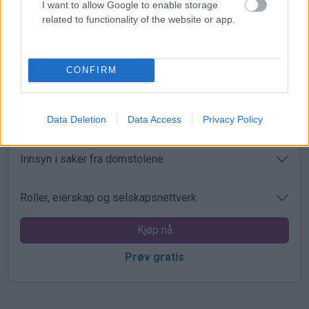
Varslinger på viktige endringer
I want to allow Google to enable storage
related to functionality of the website or app.
Leadsgenerering med bedriftsdata
CONFIRM
Oppdatert regnskapsinformasjon og nøkkeltall
Data Deletion
Data Access
Privacy Policy
Analyse av konkurrenter og markeder
Innsyn i saker fra domstolene
Roller, eierskap og selskapsnettverk
Kjøp nå
Prøv gratis