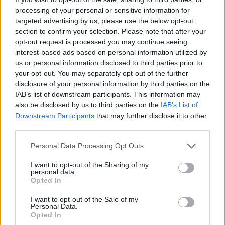
Ta tryggere kredittbeslutninger
processing of your personal or sensitive information for
targeted advertising by us, please use the below opt-out
Panteheftelser og betalingsanmerkninger gir verdifull innsikt
section to confirm your selection. Please note that after your
som ikke alltid fremkommer i regnskapet.
opt-out request is processed you may continue seeing
interest-based ads based on personal information utilized by
Med Proff Forvalt får du panteheftelser,
us or personal information disclosed to third parties prior to
betalingsanmerkninger, kredittrating og overvåking samlet i
your opt-out. You may separately opt-out of the further
én løsning – slik at du kan identifisere risiko tidligere og
disclosure of your personal information by third parties on the
redusere tap.
IAB’s list of downstream participants. This information may
also be disclosed by us to third parties on the
IAB’s List of
Kjøp nå – få full tilgang umiddelbart
Downstream Participants
that may further disclose it to other
third parties.
Please note that this website/app uses one or more Google
Personal Data Processing Opt Outs
services and may gather and store information including but
not limited to your visit or usage behaviour. You may click to
I want to opt-out of the Sharing of my
personal data.
grant or deny consent to Google and its third-party tags to
Opted In
use your data for below specified purposes in below Google
consent section.
I want to opt-out of the Sale of my
Personal Data.
Opted In