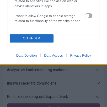
related to analytics like cookies on web or
Betalingsanmerkninger og panteheftelser
device identifiers in apps.
I want to allow Google to enable storage
AI-baserte analyser og risikovurderinger
related to functionality of the website or app.
Varslinger på viktige endringer
CONFIRM
Leadsgenerering med bedriftsdata
Data Deletion
Data Access
Privacy Policy
Oppdatert regnskapsinformasjon og nøkkeltall
Analyse av konkurrenter og markeder
Innsyn i saker fra domstolene
Roller, eierskap og selskapsnettverk