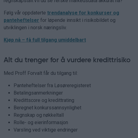
regnskapstall.Vil du se ferske markedsdata akkurat nå?
Følg vår oppdaterte
trendanalyse for konkurser og
panteheftelser
for løpende innsikt i risikobildet og
utviklingen i norsk næringsliv.
Kjøp nå – få full tilgang umiddelbart
Alt du trenger for å vurdere kredittrisiko
Med Proff Forvalt får du tilgang til:
Panteheftelser fra Løsøreregisteret
Betalingsanmerkninger
Kredittscore og kredittrating
Beregnet konkurssannsynlighet
Regnskap og nøkkeltall
Rolle- og eierinformasjon
Varsling ved viktige endringer