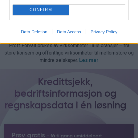
CONFIRM
Data Deletion
Data Access
Privacy Policy
Proff Forvalt brukes av virksomheter i alle bransjer – fra
store konsern og offentlige virksomheter til mellomstore og
mindre selskaper.
Les mer
Kredittsjekk,
bedriftsinformasjon og
regnskapsdata i én løsning
Prøv gratis
- få tilgang umiddelbart