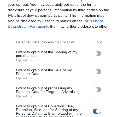
your opt-out. You may separately opt-out of the further
Analyse av konkurrenter og markeder
disclosure of your personal information by third parties on the
IAB’s list of downstream participants. This information may
also be disclosed by us to third parties on the
IAB’s List of
Innsyn i saker fra domstolene
Downstream Participants
that may further disclose it to other
third parties.
Roller, eierskap og selskapsnettverk
Please note that this website/app uses one or more Google
Personal Data Processing Opt Outs
services and may gather and store information including but
Kjøp nå
not limited to your visit or usage behaviour. You may click to
I want to opt-out of the Sharing of my
personal data.
grant or deny consent to Google and its third-party tags to
Opted In
Prøv gratis
use your data for below specified purposes in below Google
consent section.
I want to opt-out of the Sale of my
Personal Data.
Opted In
I want to opt-out of processing my
Personal Data for Targeted Advertising.
Opted In
I want to opt-out of Collection, Use,
Retention, Sale, and/or Sharing of my
Personal Data that Is Unrelated with the
Purposes for which it was collected.