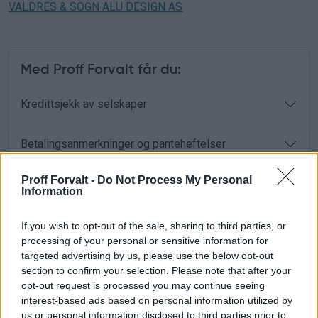
VALDRES & SOGN ALU DESIGN AS
Med Proff Forvalt får du:
Kredittsjekk av selskaper
Betalingsanmerkninger og panteheftelser
Proff Forvalt -
Do Not Process My Personal
AI-baserte analyser og risikovurderinger
Information
Varslinger på viktige endringer
If you wish to opt-out of the sale, sharing to third parties, or
processing of your personal or sensitive information for
targeted advertising by us, please use the below opt-out
Leadsgenerering med bedriftsdata
section to confirm your selection. Please note that after your
opt-out request is processed you may continue seeing
interest-based ads based on personal information utilized by
Oppdatert regnskapsinformasjon og nøkkeltall
us or personal information disclosed to third parties prior to